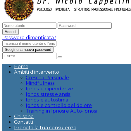
Password dimenticata?
Home
Ambiti d’intervento
Crescita Personale
Mindfulness
Ipnosi e dipendenze
Ipnosi stress e ansia
Ipnosi e autostima
Ipnosi e controllo del dolore
Training in Ipnosi e Auto-ipnosi
Chi sono
Contatti
Prenota la tua consulenza