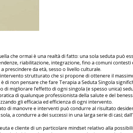
lla che ormai è una realtà di fatto: una sola seduta può esse
ipendenze, riabilitazione, integrazione, fino a comuni contesti 
, a prescindere da età, sesso o livello culturale.
intervento strutturato che si propone di ottenere il massimo
re è di non pensare che fare Terapia a Seduta Singola signifi
 di migliorare l’effetto di ogni singola (e spesso unica) sedu
atica di qualunque professionista della salute e del benesser
ando gli efficacia ed efficienza di ogni intervento.
to di manovre e interventi può condurre al risultato desid
ola, a condurre a dei successi in una larga serie di casi; dall
uta e cliente di un particolare mindset relativo alla possibi