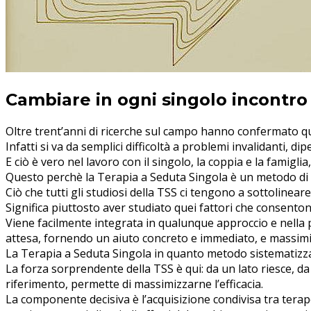
Cambiare in ogni singolo incontro
Oltre trent’anni di ricerche sul campo hanno confermato que
Infatti si va da semplici difficoltà a problemi invalidanti, d
E ciò è vero nel lavoro con il singolo, la coppia e la famiglia
Questo perchè la Terapia a Seduta Singola è un metodo di 
Ciò che tutti gli studiosi della TSS ci tengono a sottolinea
Significa piuttosto aver studiato quei fattori che consentono
Viene facilmente integrata in qualunque approccio e nella pr
attesa, fornendo un aiuto concreto e immediato, e massimizz
La Terapia a Seduta Singola in quanto metodo sistematizza
La forza sorprendente della TSS è qui: da un lato riesce, da s
riferimento, permette di massimizzarne l’efficacia.
La componente decisiva è l’acquisizione condivisa tra terape