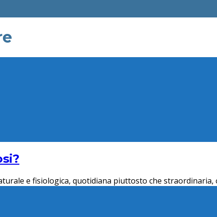
re
osi?
turale e fisiologica, quotidiana piuttosto che straordinaria,