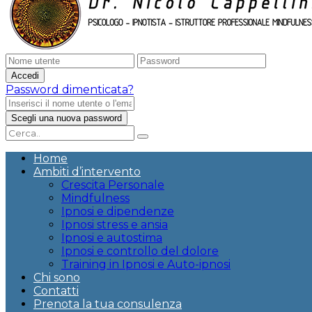
Password dimenticata?
Home
Ambiti d’intervento
Crescita Personale
Mindfulness
Ipnosi e dipendenze
Ipnosi stress e ansia
Ipnosi e autostima
Ipnosi e controllo del dolore
Training in Ipnosi e Auto-ipnosi
Chi sono
Contatti
Prenota la tua consulenza