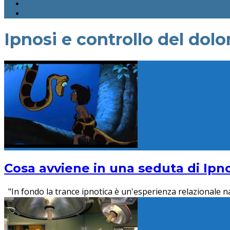
Ipnosi e controllo del dolo
Cosa avviene in una seduta di Ipn
"In fondo la trance ipnotica è un'esperienza relazionale na