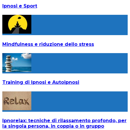
Ipnosi e Sport
Mindfulness e riduzione dello stress
Training di Ipnosi e Autoipnosi
Ipnorelax: tecniche di rilassamento profondo, per
la singola persona, in coppia o in gruppo