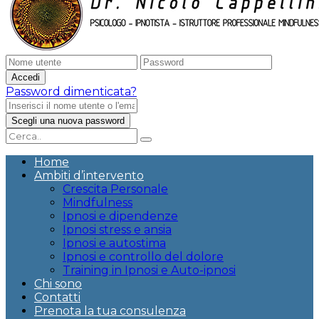
Password dimenticata?
Home
Ambiti d’intervento
Crescita Personale
Mindfulness
Ipnosi e dipendenze
Ipnosi stress e ansia
Ipnosi e autostima
Ipnosi e controllo del dolore
Training in Ipnosi e Auto-ipnosi
Chi sono
Contatti
Prenota la tua consulenza