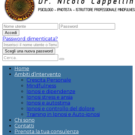
Password dimenticata?
Home
Ambiti d’intervento
Crescita Personale
Mindfulness
Ipnosi e dipendenze
Ipnosi stress e ansia
Ipnosi e autostima
Ipnosi e controllo del dolore
Training in Ipnosi e Auto-ipnosi
Chi sono
Contatti
Prenota la tua consulenza