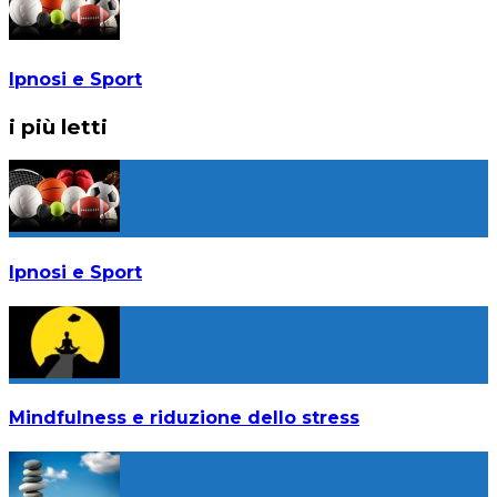
Ipnosi e Sport
i più letti
Ipnosi e Sport
Mindfulness e riduzione dello stress